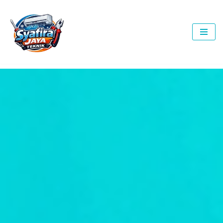
Lompat
ke
konten